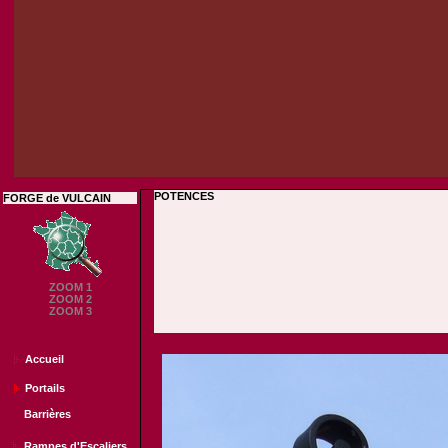
POTENCES
FORGE de VULCAIN
ZOOM 1
ZOOM 2
ZOOM 3
Accueil
Portails
Barrières
Rampes d'Escaliers