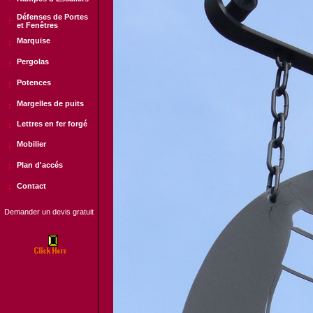
D
é
fenses de Portes
et Fenêtres
Marquise
Pergolas
Potences
Margelles
de puits
Lettres en fer forgé
Mobilier
Plan d'acc
é
s
Contact
Demander un devis gratuit